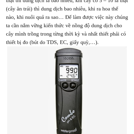
thật thì dung dịch là bao nhiêu, khi cây có 5 – 10 lá thật
(cây ăn trái) thì dung dịch bao nhiêu, khi ra hoa thế
nào, khi nuôi quả ra sao… Để làm được việc này chúng
ta cần nắm vững kiến thức về nồng độ dung dịch cho
cây mình trồng trong từng thời kỳ và nhất thiết phải có
thiết bị đo (bút do TDS, EC, giấy quỳ,…).