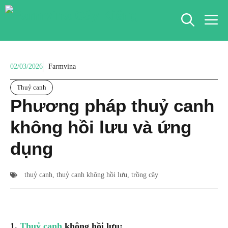
Chuyển
M
đến
nội
dung
02/03/2026
Farmvina
Thuỷ canh
Phương pháp thuỷ canh
không hồi lưu và ứng
dụng
thuỷ canh
,
thuỷ canh không hồi lưu
,
trồng cây
1.
Thuỷ canh
không hồi lưu: