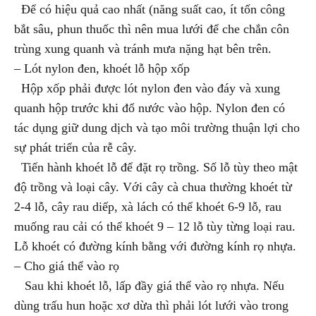
Để có hiệu quả cao nhất (năng suất cao, ít tốn công
bắt sâu, phun thuốc thì nên mua lưới để che chắn côn
trùng xung quanh và tránh mưa nặng hạt bên trên.
– Lót nylon đen, khoét lỗ hộp xốp
Hộp xốp phải được lót nylon đen vào đáy và xung
quanh hộp trước khi đổ nước vào hộp. Nylon đen có
tác dụng giữ dung dịch và tạo môi trường thuận lợi cho
sự phát triển của rễ cây.
Tiến hành khoét lỗ để đặt rọ trồng. Số lỗ tùy theo mật
độ trồng và loại cây. Với cây cà chua thường khoét từ
2-4 lỗ, cây rau diếp, xà lách có thể khoét 6-9 lỗ, rau
muống rau cải có thể khoét 9 – 12 lỗ tùy từng loại rau.
Lỗ khoét có đường kính bằng với đường kính rọ nhựa.
– Cho giá thể vào rọ
Sau khi khoét lỗ, lấp đầy giá thể vào rọ nhựa. Nếu
dùng trấu hun hoặc xơ dừa thì phải lót lưới vào trong