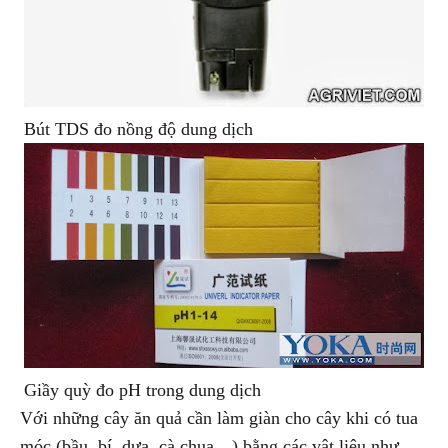
Bút TDS đo nồng độ dung dịch
Giầy quỳ đo pH trong dung dịch
Với những cây ăn quả cần làm giàn cho cây khi có tua
móc (bầu, bí, dưa, cà chua…) bằng các vật liệu như