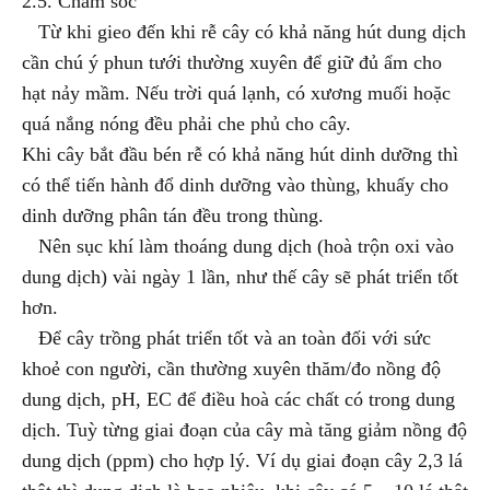
2.5. Chăm sóc
Từ khi gieo đến khi rễ cây có khả năng hút dung dịch
cần chú ý phun tưới thường xuyên để giữ đủ ẩm cho
hạt nảy mầm. Nếu trời quá lạnh, có xương muối hoặc
quá nắng nóng đều phải che phủ cho cây.
Khi cây bắt đầu bén rễ có khả năng hút dinh dưỡng thì
có thể tiến hành đổ dinh dưỡng vào thùng, khuấy cho
dinh dưỡng phân tán đều trong thùng.
Nên sục khí làm thoáng dung dịch (hoà trộn oxi vào
dung dịch) vài ngày 1 lần, như thế cây sẽ phát triển tốt
hơn.
Để cây trồng phát triển tốt và an toàn đối với sức
khoẻ con người, cần thường xuyên thăm/đo nồng độ
dung dịch, pH, EC để điều hoà các chất có trong dung
dịch. Tuỳ từng giai đoạn của cây mà tăng giảm nồng độ
dung dịch (ppm) cho hợp lý. Ví dụ giai đoạn cây 2,3 lá