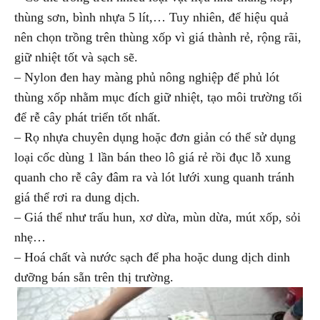
thùng sơn, bình nhựa 5 lít,… Tuy nhiên, để hiệu quả
nên chọn trồng trên thùng xốp vì giá thành rẻ, rộng rãi,
giữ nhiệt tốt và sạch sẽ.
– Nylon đen hay màng phủ nông nghiệp để phủ lót
thùng xốp nhằm mục đích giữ nhiệt, tạo môi trường tối
để rễ cây phát triển tốt nhất.
– Rọ nhựa chuyên dụng hoặc đơn giản có thể sử dụng
loại cốc dùng 1 lần bán theo lô giá rẻ rồi đục lỗ xung
quanh cho rễ cây đâm ra và lót lưới xung quanh tránh
giá thể rơi ra dung dịch.
– Giá thể như trấu hun, xơ dừa, mùn dừa, mút xốp, sỏi
nhẹ…
– Hoá chất và nước sạch để pha hoặc dung dịch dinh
dưỡng bán sẵn trên thị trường.