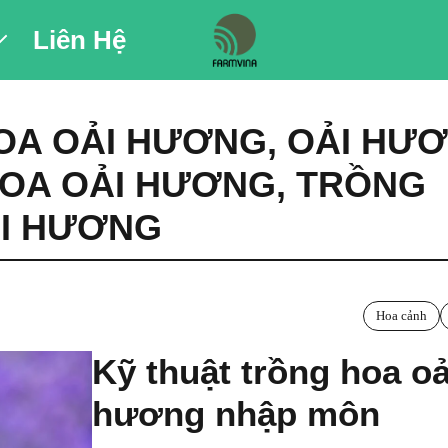
Liên Hệ
OA OẢI HƯƠNG
,
OẢI HƯ
OA OẢI HƯƠNG
,
TRỒNG
I HƯƠNG
Hoa cảnh
Kỹ thuật trồng hoa oả
hương nhập môn