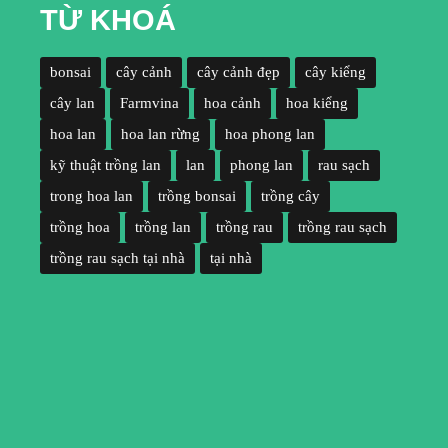
TỪ KHOÁ
bonsai
cây cảnh
cây cảnh đẹp
cây kiểng
cây lan
Farmvina
hoa cảnh
hoa kiểng
hoa lan
hoa lan rừng
hoa phong lan
kỹ thuật trồng lan
lan
phong lan
rau sạch
trong hoa lan
trồng bonsai
trồng cây
trồng hoa
trồng lan
trồng rau
trồng rau sạch
trồng rau sạch tại nhà
tại nhà