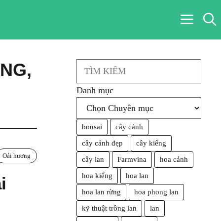
ƠNG
,
Search
Danh mục
bonsai
cây cảnh
cây cảnh đẹp
cây kiểng
Oải hương
cây lan
Farmvina
hoa cảnh
hoa kiểng
hoa lan
i
hoa lan rừng
hoa phong lan
kỹ thuật trồng lan
lan