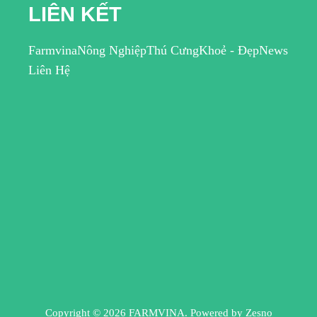
LIÊN KẾT
Farmvina
Nông Nghiệp
Thú Cưng
Khoẻ - Đẹp
News
Liên Hệ
Copyright © 2026 FARMVINA. Powered by
Zesno