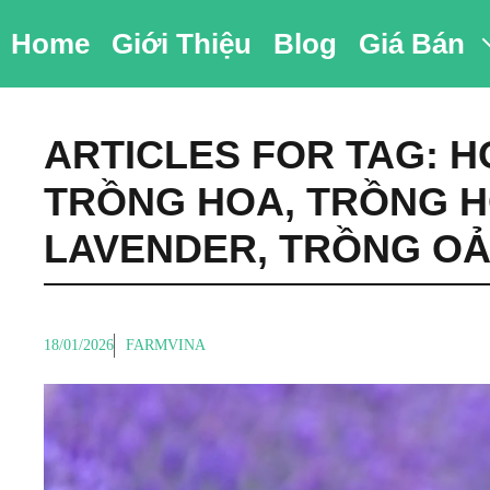
Chuyển
Home
Giới Thiệu
Blog
Giá Bán
đến
nội
dung
ARTICLES FOR TAG:
H
TRỒNG HOA
,
TRỒNG H
LAVENDER
,
TRỒNG OẢ
18/01/2026
FARMVINA