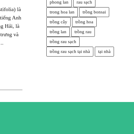
phong lan
rau sạch
ifolia) là
trong hoa lan
trồng bonsai
 tiếng Anh
trồng cây
trồng hoa
g Hải, là
trồng lan
trồng rau
 trưng và
trồng rau sạch
..
trồng rau sạch tại nhà
tại nhà