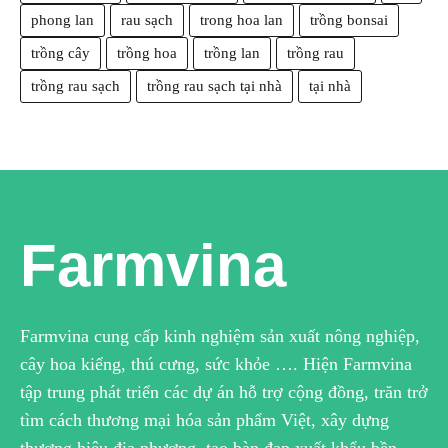
phong lan
rau sạch
trong hoa lan
trồng bonsai
trồng cây
trồng hoa
trồng lan
trồng rau
trồng rau sạch
trồng rau sạch tại nhà
tại nhà
Farmvina
Farmvina cung cấp kinh nghiệm sản xuất nông nghiệp,
cây hoa kiểng, thú cưng, sức khỏe …. Hiện Farmvina
tập trung phát triển các dự án hỗ trợ cộng đồng, trăn trở
tìm cách thương mại hóa sản phẩm Việt, xây dựng
thương hiệu địa phương, tạo bàn đạp xuất khẩu bền