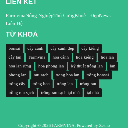
LIÊN KẾT
Farmvina
Nông Nghiệp
Thú Cưng
Khoẻ - Đẹp
News
Liên Hệ
TỪ KHOÁ
bonsai
cây cảnh
cây cảnh đẹp
cây kiểng
cây lan
Farmvina
hoa cảnh
hoa kiểng
hoa lan
hoa lan rừng
hoa phong lan
kỹ thuật trồng lan
lan
phong lan
rau sạch
trong hoa lan
trồng bonsai
trồng cây
trồng hoa
trồng lan
trồng rau
trồng rau sạch
trồng rau sạch tại nhà
tại nhà
Copyright © 2026 FARMVINA. Powered by
Zesno