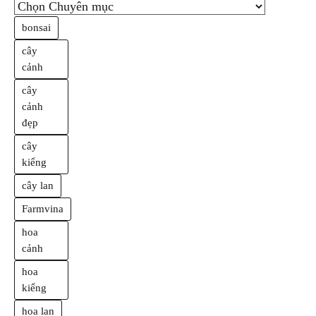
bonsai
cây
cảnh
cây
cảnh
đẹp
cây
kiểng
cây lan
Farmvina
hoa
cảnh
hoa
kiểng
hoa lan