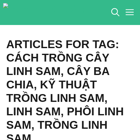
Chuyển
M
đến
nội
dung
ARTICLES FOR TAG:
CÁCH TRỒNG CÂY
LINH SAM
,
CÂY BA
CHIA
,
KỸ THUẬT
TRỒNG LINH SAM
,
LINH SAM
,
PHÔI LINH
SAM
,
TRỒNG LINH
SAM