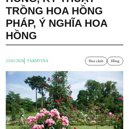
TRỒNG HOA HỒNG
PHÁP
,
Ý NGHĨA HOA
HỒNG
23/01/2026
FARMVINA
Hoa cảnh
Hồng