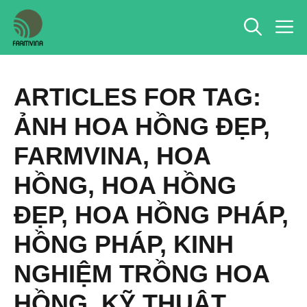
Chuyển
M
đến
nội
dung
ARTICLES FOR TAG:
ẢNH HOA HỒNG ĐẸP
,
FARMVINA
,
HOA
HỒNG
,
HOA HỒNG
ĐẸP
,
HOA HỒNG PHÁP
,
HỒNG PHÁP
,
KINH
NGHIỆM TRỒNG HOA
HỒNG
,
KỸ THUẬT