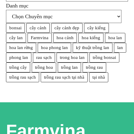
Danh mục
bonsai
cây cảnh
cây cảnh đẹp
cây kiểng
cây lan
Farmvina
hoa cảnh
hoa kiểng
hoa lan
hoa lan rừng
hoa phong lan
kỹ thuật trồng lan
lan
phong lan
rau sạch
trong hoa lan
trồng bonsai
trồng cây
trồng hoa
trồng lan
trồng rau
trồng rau sạch
trồng rau sạch tại nhà
tại nhà
Farmvina