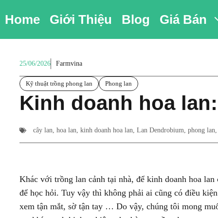
Chuyển
Home
Giới Thiệu
Blog
Giá Bán
đến
nội
dung
25/06/2026
Farmvina
Kỹ thuật trồng phong lan
Phong lan
Kinh doanh hoa lan: 
cây lan
,
hoa lan
,
kinh doanh hoa lan
,
Lan Dendrobium
,
phong lan
Khác với trồng lan cảnh tại nhà, để kinh doanh hoa lan
để học hỏi. Tuy vậy thì không phải ai cũng có điều ki
xem tận mắt, sờ tận tay … Do vậy, chúng tôi mong muốn