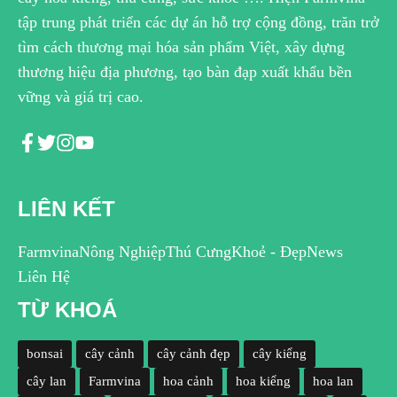
tập trung phát triển các dự án hỗ trợ cộng đồng, trăn trở
tìm cách thương mại hóa sản phẩm Việt, xây dựng
thương hiệu địa phương, tạo bàn đạp xuất khẩu bền
vững và giá trị cao.
LIÊN KẾT
Farmvina
Nông Nghiệp
Thú Cưng
Khoẻ - Đẹp
News
Liên Hệ
TỪ KHOÁ
bonsai
cây cảnh
cây cảnh đẹp
cây kiểng
cây lan
Farmvina
hoa cảnh
hoa kiểng
hoa lan