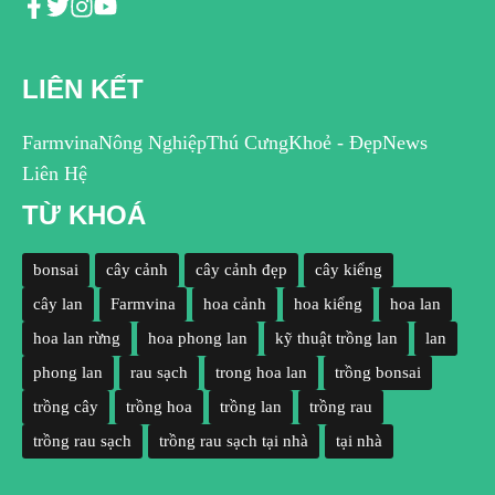
LIÊN KẾT
Farmvina
Nông Nghiệp
Thú Cưng
Khoẻ - Đẹp
News
Liên Hệ
TỪ KHOÁ
bonsai
cây cảnh
cây cảnh đẹp
cây kiểng
cây lan
Farmvina
hoa cảnh
hoa kiểng
hoa lan
hoa lan rừng
hoa phong lan
kỹ thuật trồng lan
lan
phong lan
rau sạch
trong hoa lan
trồng bonsai
trồng cây
trồng hoa
trồng lan
trồng rau
trồng rau sạch
trồng rau sạch tại nhà
tại nhà