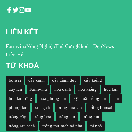
LIÊN KẾT
Farmvina
Nông Nghiệp
Thú Cưng
Khoẻ - Đẹp
News
Liên Hệ
TỪ KHOÁ
bonsai
cây cảnh
cây cảnh đẹp
cây kiểng
cây lan
Farmvina
hoa cảnh
hoa kiểng
hoa lan
hoa lan rừng
hoa phong lan
kỹ thuật trồng lan
lan
phong lan
rau sạch
trong hoa lan
trồng bonsai
trồng cây
trồng hoa
trồng lan
trồng rau
trồng rau sạch
trồng rau sạch tại nhà
tại nhà