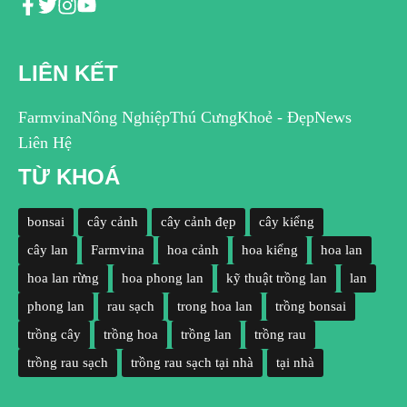
LIÊN KẾT
Farmvina
Nông Nghiệp
Thú Cưng
Khoẻ - Đẹp
News
Liên Hệ
TỪ KHOÁ
bonsai
cây cảnh
cây cảnh đẹp
cây kiểng
cây lan
Farmvina
hoa cảnh
hoa kiểng
hoa lan
hoa lan rừng
hoa phong lan
kỹ thuật trồng lan
lan
phong lan
rau sạch
trong hoa lan
trồng bonsai
trồng cây
trồng hoa
trồng lan
trồng rau
trồng rau sạch
trồng rau sạch tại nhà
tại nhà