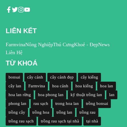
LIÊN KẾT
Farmvina
Nông Nghiệp
Thú Cưng
Khoẻ - Đẹp
News
Liên Hệ
TỪ KHOÁ
bonsai
cây cảnh
cây cảnh đẹp
cây kiểng
cây lan
Farmvina
hoa cảnh
hoa kiểng
hoa lan
hoa lan rừng
hoa phong lan
kỹ thuật trồng lan
lan
phong lan
rau sạch
trong hoa lan
trồng bonsai
trồng cây
trồng hoa
trồng lan
trồng rau
trồng rau sạch
trồng rau sạch tại nhà
tại nhà