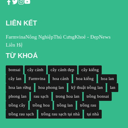
LIÊN KẾT
Farmvina
Nông Nghiệp
Thú Cưng
Khoẻ - Đẹp
News
Liên Hệ
TỪ KHOÁ
bonsai
cây cảnh
cây cảnh đẹp
cây kiểng
cây lan
Farmvina
hoa cảnh
hoa kiểng
hoa lan
hoa lan rừng
hoa phong lan
kỹ thuật trồng lan
lan
phong lan
rau sạch
trong hoa lan
trồng bonsai
trồng cây
trồng hoa
trồng lan
trồng rau
trồng rau sạch
trồng rau sạch tại nhà
tại nhà