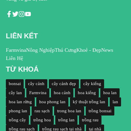
LIÊN KẾT
Farmvina
Nông Nghiệp
Thú Cưng
Khoẻ - Đẹp
News
Liên Hệ
TỪ KHOÁ
bonsai
cây cảnh
cây cảnh đẹp
cây kiểng
cây lan
Farmvina
hoa cảnh
hoa kiểng
hoa lan
hoa lan rừng
hoa phong lan
kỹ thuật trồng lan
lan
phong lan
rau sạch
trong hoa lan
trồng bonsai
trồng cây
trồng hoa
trồng lan
trồng rau
trồng rau sạch
trồng rau sạch tại nhà
tại nhà