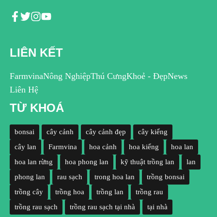
LIÊN KẾT
Farmvina
Nông Nghiệp
Thú Cưng
Khoẻ - Đẹp
News
Liên Hệ
TỪ KHOÁ
bonsai
cây cảnh
cây cảnh đẹp
cây kiểng
cây lan
Farmvina
hoa cảnh
hoa kiểng
hoa lan
hoa lan rừng
hoa phong lan
kỹ thuật trồng lan
lan
phong lan
rau sạch
trong hoa lan
trồng bonsai
trồng cây
trồng hoa
trồng lan
trồng rau
trồng rau sạch
trồng rau sạch tại nhà
tại nhà