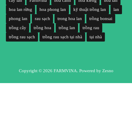
cây lan
Farmvina
hoa cảnh
hoa kiểng
hoa lan
hoa lan rừng
hoa phong lan
kỹ thuật trồng lan
lan
phong lan
rau sạch
trong hoa lan
trồng bonsai
trồng cây
trồng hoa
trồng lan
trồng rau
trồng rau sạch
trồng rau sạch tại nhà
tại nhà
Copyright © 2026 FARMVINA. Powered by
Zesno