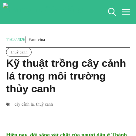
Chuyển
M
đến
nội
dung
11/03/2026
Farmvina
Thuỷ canh
Kỹ thuật trồng cây cảnh
lá trong môi trường
thủy canh
cây cảnh lá
,
thuỷ canh
Hiện nay, đời sống vật chất của người dân ở Thành