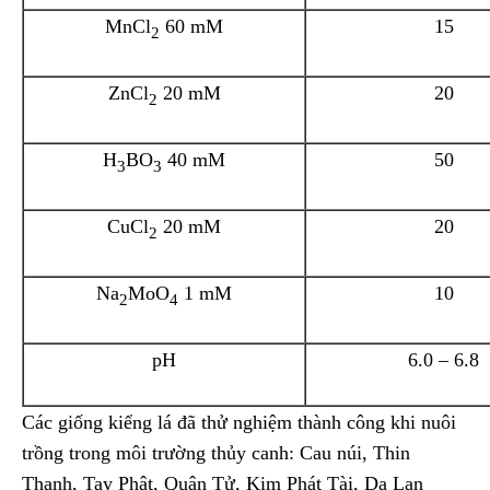
MnCl
60 mM
15
2
ZnCl
20 mM
20
2
H
BO
40 mM
50
3
3
CuCl
20 mM
20
2
Na
MoO
1 mM
10
2
4
pH
6.0 – 6.8
Các giống kiểng lá đã thử nghiệm thành công khi nuôi
trồng trong môi trường thủy canh: Cau núi, Thin
Thanh, Tay Phật, Quân Tử, Kim Phát Tài, Dạ Lan