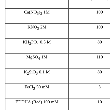
Ca(NO
)
1M
100
3
2
KNO
2M
100
3
KH
PO
0.5 M
80
2
4
MgSO
1M
110
4
K
SiO
0.1 M
80
2
3
FeCl
50 mM
3
3
EDDHA (Red) 100 mM
10