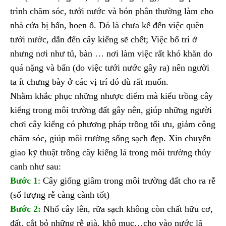
trình chăm sóc, tưới nước và bón phân thường làm cho
nhà cửa bị bẩn, hoen ố. Đó là chưa kể đến việc quên
tưới nước, dẫn đến cây kiểng sẽ chết; Việc bố trí ở
nhưng nơi như tủ, bàn … nơi làm việc rất khó khăn do
quá nặng và bẩn (do việc tưới nước gây ra) nên người
ta ít chưng bày ở các vị trí đó dù rất muốn.
Nhằm khắc phục những nhược điểm mà kiểu trồng cây
kiểng trong môi trường đất gây nên, giúp những người
chơi cây kiểng có phương pháp trồng tối ưu, giảm công
chăm sóc, giúp môi trường sống sạch đẹp. Xin chuyển
giao kỹ thuật trồng cây kiểng lá trong môi trường thủy
canh như sau:
Bước 1
: Cây giống giâm trong môi trường đất cho ra rễ
(số lượng rễ càng cành tốt)
Bước 2:
Nhổ cây lên, rữa sạch không còn chất hữu cơ,
đất, cắt bỏ những rễ già, khô mục…cho vào nước lã