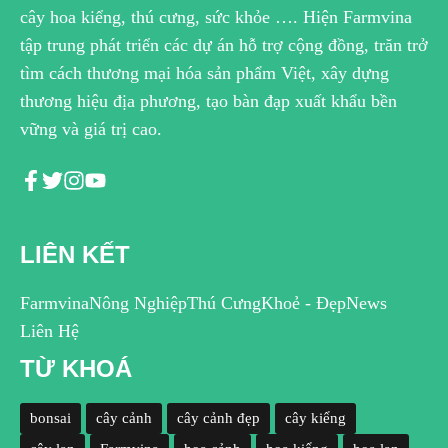
cây hoa kiểng, thú cưng, sức khỏe …. Hiện Farmvina
tập trung phát triển các dự án hỗ trợ cộng đồng, trăn trở
tìm cách thương mại hóa sản phẩm Việt, xây dựng
thương hiệu địa phương, tạo bàn đạp xuất khẩu bền
vững và giá trị cao.
LIÊN KẾT
Farmvina
Nông Nghiệp
Thú Cưng
Khoẻ - Đẹp
News
Liên Hệ
TỪ KHOÁ
bonsai
cây cảnh
cây cảnh đẹp
cây kiểng