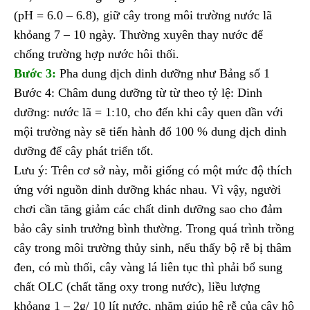
(pH = 6.0 – 6.8), giữ cây trong môi trường nước lã
khỏang 7 – 10 ngày. Thường xuyên thay nước để
chống trường hợp nước hôi thối.
Bước 3:
Pha dung dịch dinh dưỡng như Bảng số 1
Bước 4: Châm dung dưỡng từ từ theo tỷ lệ: Dinh
dưỡng: nước lã = 1:10, cho đến khi cây quen dần với
mội trường này sẽ tiến hành đổ 100 % dung dịch dinh
dưỡng để cây phát triển tốt.
Lưu ý: Trên cơ sở này, mỗi giống có một mức độ thích
ứng với nguồn dinh dưỡng khác nhau. Vì vậy, người
chơi cần tăng giảm các chất dinh dưỡng sao cho đảm
bảo cây sinh trưởng bình thường. Trong quá trình trồng
cây trong môi trường thủy sinh, nếu thấy bộ rễ bị thâm
đen, có mù thối, cây vàng lá liên tục thì phải bổ sung
chất OLC (chất tăng oxy trong nước), liều lượng
khỏang 1 – 2g/ 10 lít nước, nhăm giúp hệ rễ của cây hô