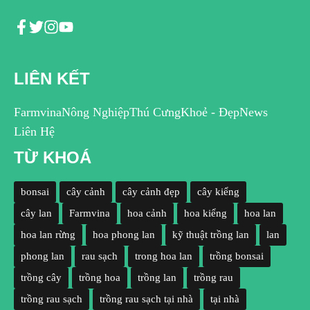
LIÊN KẾT
Farmvina
Nông Nghiệp
Thú Cưng
Khoẻ - Đẹp
News
Liên Hệ
TỪ KHOÁ
bonsai
cây cảnh
cây cảnh đẹp
cây kiểng
cây lan
Farmvina
hoa cảnh
hoa kiểng
hoa lan
hoa lan rừng
hoa phong lan
kỹ thuật trồng lan
lan
phong lan
rau sạch
trong hoa lan
trồng bonsai
trồng cây
trồng hoa
trồng lan
trồng rau
trồng rau sạch
trồng rau sạch tại nhà
tại nhà