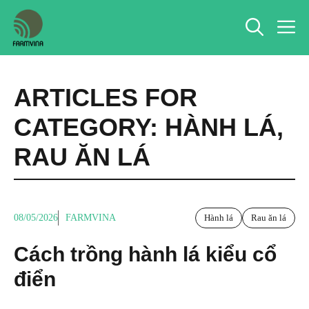
Chuyển
M
đến
nội
dung
ARTICLES FOR
CATEGORY:
HÀNH LÁ
,
RAU ĂN LÁ
08/05/2026
FARMVINA
Hành lá
Rau ăn lá
Cách trồng hành lá kiểu cổ
điển