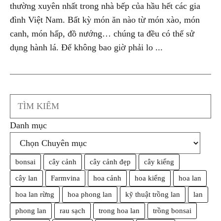
thường xuyên nhất trong nhà bếp của hầu hết các gia
đình Việt Nam. Bất kỳ món ăn nào từ món xào, món
canh, món hấp, đồ nướng… chúng ta đều có thể sử
dụng hành lá. Để không bao giờ phải lo ...
Search
Danh mục
bonsai
cây cảnh
cây cảnh đẹp
cây kiểng
cây lan
Farmvina
hoa cảnh
hoa kiểng
hoa lan
hoa lan rừng
hoa phong lan
kỹ thuật trồng lan
lan
phong lan
rau sạch
trong hoa lan
trồng bonsai