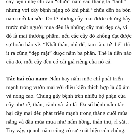
cây bệnh nhẹ chỉ cần “chữa” năm sáu tháng là “lành”
nhưng với cây bệnh nặng có khi phải “chữa đến ba bốn
năm mới lại sức. Do lẽ những cây mai được chưng bày
trước mắt người mua đều là những cây mai đẹp cả, vì
đó là mai thương phẩm. nếu các cây đó không đạt được
sự hoàn hảo về: “Nhất thân, nhì đế, tam tàn, tứ thế” thì
ít ra cũng “đẹp mặt” được năm ba phần. Thế là tiền nào
của đó, mỗi cây đều có cái giá riêng của nó cả.
Tác hại của nấm:
Nấm hay nấm mốc chỉ phát triển
mạnh trong vườn mai với điều kiện thích hợp là độ ẩm
và nóng cao. Chúng gây bệnh trên nhiều bộ phận của
cây như rễ, thân, cành và tán lá. Đa số bệnh nấm tác
hại cây mai đều phát triển mạnh trong tháng cuối mùa
nắng và đầu mùa mưa như nấm hồng, thán thư, rỉ sắt…
Tuy vậy, quanh năm cũng có sự xuất hiện của chúng.