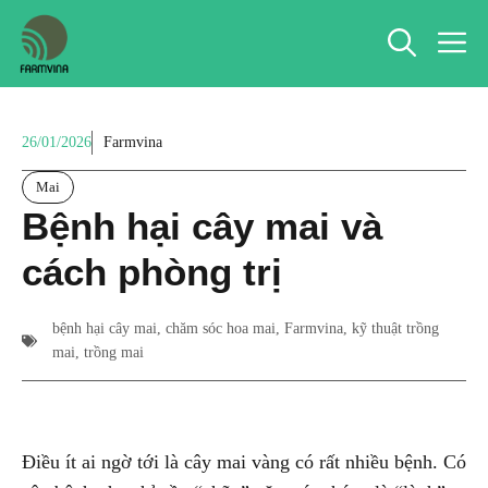
Chuyển
M
đến
nội
dung
26/01/2026
Farmvina
Mai
Bệnh hại cây mai và
cách phòng trị
bệnh hại cây mai
,
chăm sóc hoa mai
,
Farmvina
,
kỹ thuật trồng
mai
,
trồng mai
Điều ít ai ngờ tới là cây mai vàng có rất nhiều bệnh. Có