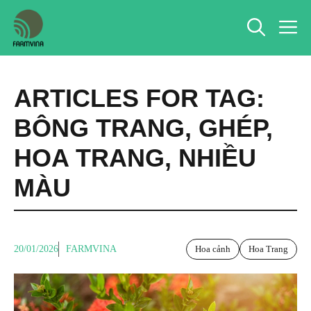
Chuyển
M
đến
nội
dung
ARTICLES FOR TAG:
BÔNG TRANG
,
GHÉP
,
HOA TRANG
,
NHIỀU
MÀU
20/01/2026
FARMVINA
Hoa cảnh
Hoa Trang