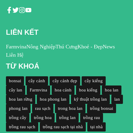
LIÊN KẾT
Farmvina
Nông Nghiệp
Thú Cưng
Khoẻ - Đẹp
News
Liên Hệ
TỪ KHOÁ
bonsai
cây cảnh
cây cảnh đẹp
cây kiểng
cây lan
Farmvina
hoa cảnh
hoa kiểng
hoa lan
hoa lan rừng
hoa phong lan
kỹ thuật trồng lan
lan
phong lan
rau sạch
trong hoa lan
trồng bonsai
trồng cây
trồng hoa
trồng lan
trồng rau
trồng rau sạch
trồng rau sạch tại nhà
tại nhà