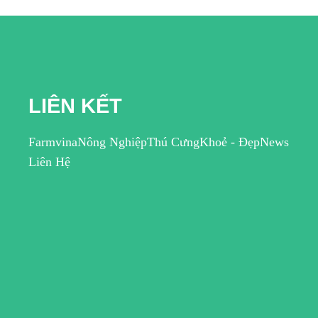
LIÊN KẾT
Farmvina
Nông Nghiệp
Thú Cưng
Khoẻ - Đẹp
News
Liên Hệ