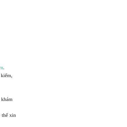
om
.
 kiếm,
ể khám
 thể xin