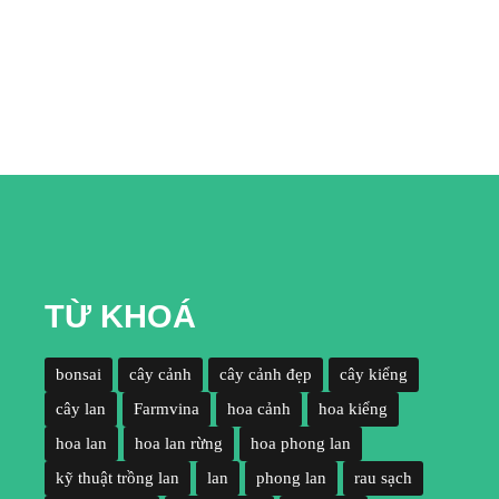
TỪ KHOÁ
bonsai
cây cảnh
cây cảnh đẹp
cây kiểng
cây lan
Farmvina
hoa cảnh
hoa kiểng
hoa lan
hoa lan rừng
hoa phong lan
kỹ thuật trồng lan
lan
phong lan
rau sạch