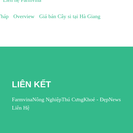
Liên hệ Farmvina
Tháp
Overview
Giá bán Cây si tại Hà Giang
LIÊN KẾT
Farmvina
Nông Nghiệp
Thú Cưng
Khoẻ - Đẹp
News
Liên Hệ