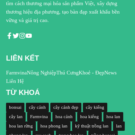
tìm cách thương mại hóa sản phẩm Việt, xây dựng
thương hiệu địa phương, tạo bàn đạp xuất khẩu bền
vững và giá trị cao.
LIÊN KẾT
Farmvina
Nông Nghiệp
Thú Cưng
Khoẻ - Đẹp
News
Liên Hệ
TỪ KHOÁ
bonsai
cây cảnh
cây cảnh đẹp
cây kiểng
cây lan
Farmvina
hoa cảnh
hoa kiểng
hoa lan
hoa lan rừng
hoa phong lan
kỹ thuật trồng lan
lan