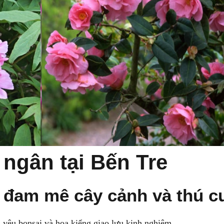
ngân tại Bến Tre
ụ đam mê cây cảnh và thú 
 yêu bonsai và hoa kiểng giao lưu kinh nghiệm.