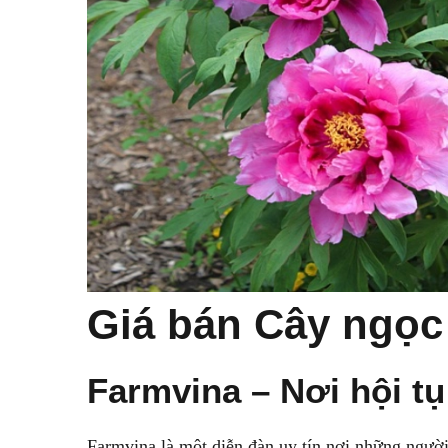
Giá bán Cây ngọc 
Farmvina – Nơi hội t
Farmvina là một diễn đàn uy tín nơi những người