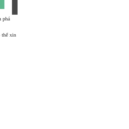
m phá
 thể xin