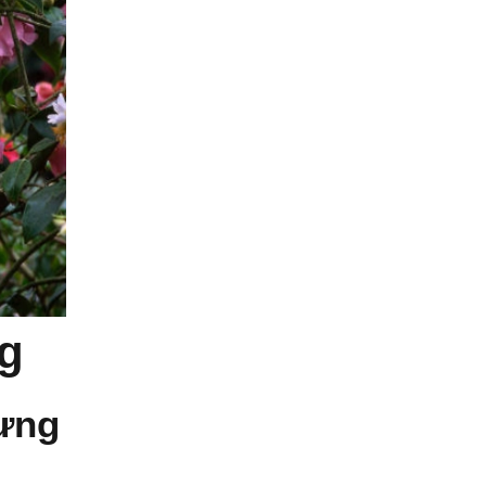
ng
cưng