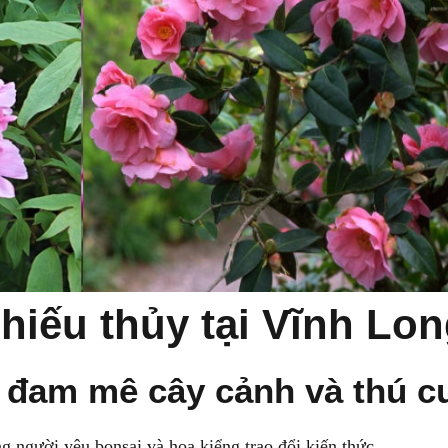
hiếu thủy tại Vĩnh Lo
ụ đam mê cây cảnh và thú 
g người yêu bonsai và hoa kiểng trao đổi kiến thức.