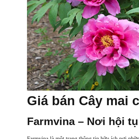
Giá bán Cây mai c
Farmvina – Nơi hội t
Farmvina là một trang thông tin hữu ích nơi nhữn