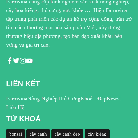
Farmvina cung cấp kinh nghiệm sản xuất nông nghiệp,
cây hoa kiểng, thú cưng, sức khỏe …. Hiện Farmvina
tập trung phát triển các dự án hỗ trợ cộng đồng, trăn trở
tìm cách thương mại hóa sản phẩm Việt, xây dựng
thương hiệu địa phương, tạo bàn đạp xuất khẩu bền
vững và giá trị cao.
LIÊN KẾT
Farmvina
Nông Nghiệp
Thú Cưng
Khoẻ - Đẹp
News
Liên Hệ
TỪ KHOÁ
bonsai
cây cảnh
cây cảnh đẹp
cây kiểng