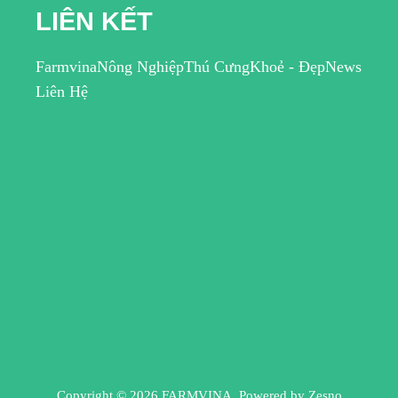
LIÊN KẾT
Farmvina
Nông Nghiệp
Thú Cưng
Khoẻ - Đẹp
News
Liên Hệ
Copyright © 2026 FARMVINA. Powered by
Zesno