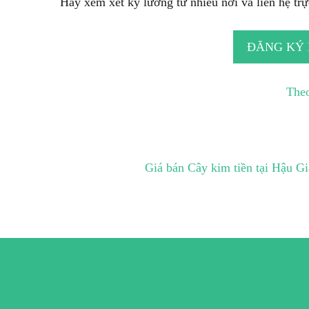
Hãy xem xét kỹ lưỡng từ nhiều nơi và liên hệ trực
ĐĂNG KÝ
Theo
Giá bán Cây kim tiền tại Hậu G