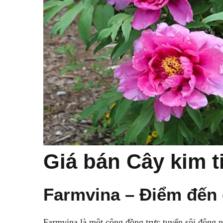
Giá bán Cây kim t
Farmvina – Điểm đến
Farmvina là một cộng đồng trực tuyến sôi động n