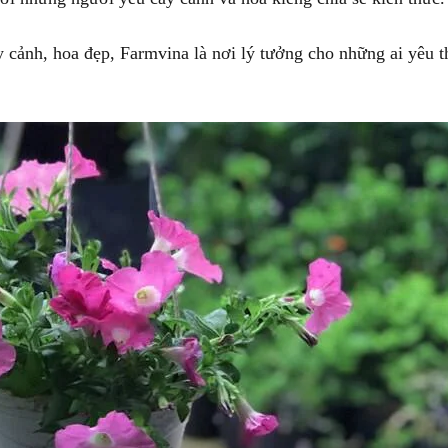
 cảnh, hoa đẹp, Farmvina là nơi lý tưởng cho những ai yêu t