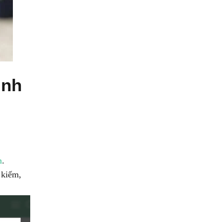
ình
m
.
 kiếm,