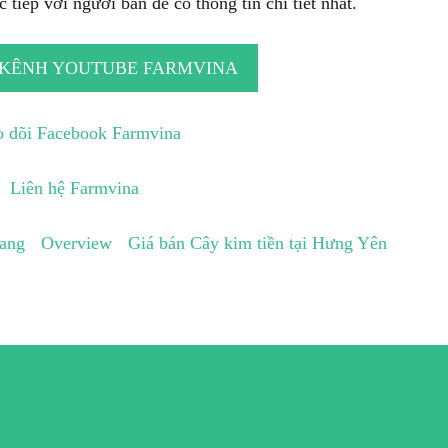
 tiếp với người bán để có thông tin chi tiết nhất.
 KÊNH YOUTUBE FARMVINA
 dõi Facebook Farmvina
Liên hệ Farmvina
iang
Overview
Giá bán Cây kim tiền tại Hưng Yên