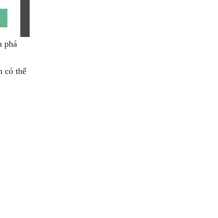
m phá
n có thể