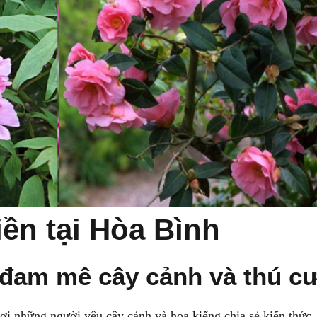
iền tại Hòa Bình
 đam mê cây cảnh và thú c
ơi những người yêu cây cảnh và hoa kiểng chia sẻ kiến thức.