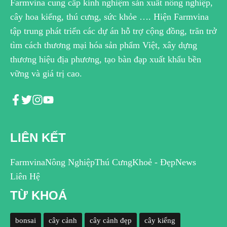
Farmvina cung cấp kinh nghiệm sản xuất nông nghiệp,
cây hoa kiểng, thú cưng, sức khỏe …. Hiện Farmvina
tập trung phát triển các dự án hỗ trợ cộng đồng, trăn trở
tìm cách thương mại hóa sản phẩm Việt, xây dựng
thương hiệu địa phương, tạo bàn đạp xuất khẩu bền
vững và giá trị cao.
LIÊN KẾT
Farmvina
Nông Nghiệp
Thú Cưng
Khoẻ - Đẹp
News
Liên Hệ
TỪ KHOÁ
bonsai
cây cảnh
cây cảnh đẹp
cây kiểng