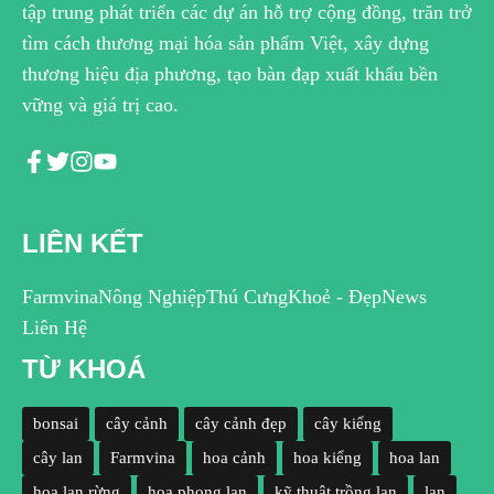
tập trung phát triển các dự án hỗ trợ cộng đồng, trăn trở
tìm cách thương mại hóa sản phẩm Việt, xây dựng
thương hiệu địa phương, tạo bàn đạp xuất khẩu bền
vững và giá trị cao.
LIÊN KẾT
Farmvina
Nông Nghiệp
Thú Cưng
Khoẻ - Đẹp
News
Liên Hệ
TỪ KHOÁ
bonsai
cây cảnh
cây cảnh đẹp
cây kiểng
cây lan
Farmvina
hoa cảnh
hoa kiểng
hoa lan
hoa lan rừng
hoa phong lan
kỹ thuật trồng lan
lan