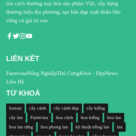
tìm cách thương mại hóa sản phẩm Việt, xây dựng
thương hiệu địa phương, tạo bàn đạp xuất khẩu bền
vững và giá trị cao.
LIÊN KẾT
Farmvina
Nông Nghiệp
Thú Cưng
Khoẻ - Đẹp
News
Liên Hệ
TỪ KHOÁ
bonsai
cây cảnh
cây cảnh đẹp
cây kiểng
cây lan
Farmvina
hoa cảnh
hoa kiểng
hoa lan
hoa lan rừng
hoa phong lan
kỹ thuật trồng lan
lan