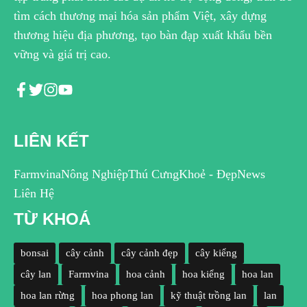
tìm cách thương mại hóa sản phẩm Việt, xây dựng
thương hiệu địa phương, tạo bàn đạp xuất khẩu bền
vững và giá trị cao.
LIÊN KẾT
Farmvina
Nông Nghiệp
Thú Cưng
Khoẻ - Đẹp
News
Liên Hệ
TỪ KHOÁ
bonsai
cây cảnh
cây cảnh đẹp
cây kiểng
cây lan
Farmvina
hoa cảnh
hoa kiểng
hoa lan
hoa lan rừng
hoa phong lan
kỹ thuật trồng lan
lan