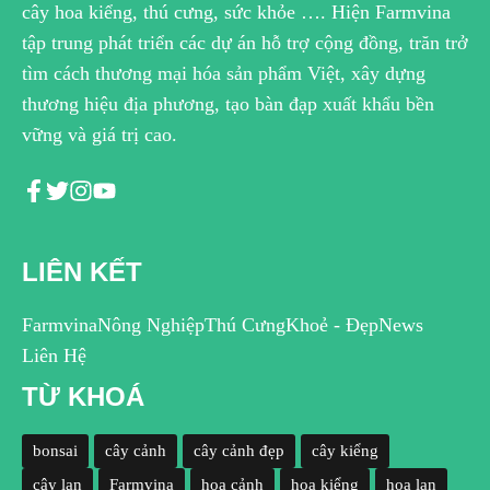
cây hoa kiểng, thú cưng, sức khỏe …. Hiện Farmvina
tập trung phát triển các dự án hỗ trợ cộng đồng, trăn trở
tìm cách thương mại hóa sản phẩm Việt, xây dựng
thương hiệu địa phương, tạo bàn đạp xuất khẩu bền
vững và giá trị cao.
LIÊN KẾT
Farmvina
Nông Nghiệp
Thú Cưng
Khoẻ - Đẹp
News
Liên Hệ
TỪ KHOÁ
bonsai
cây cảnh
cây cảnh đẹp
cây kiểng
cây lan
Farmvina
hoa cảnh
hoa kiểng
hoa lan