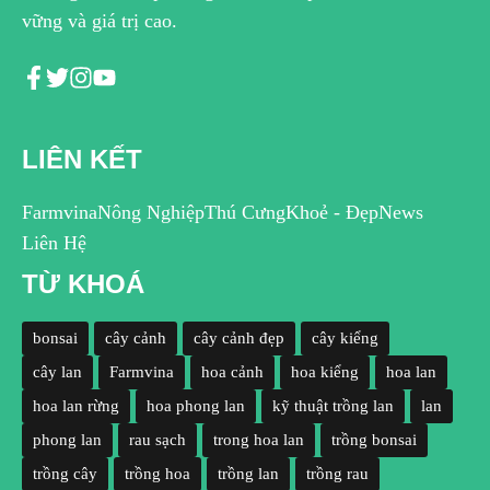
vững và giá trị cao.
LIÊN KẾT
Farmvina
Nông Nghiệp
Thú Cưng
Khoẻ - Đẹp
News
Liên Hệ
TỪ KHOÁ
bonsai
cây cảnh
cây cảnh đẹp
cây kiểng
cây lan
Farmvina
hoa cảnh
hoa kiểng
hoa lan
hoa lan rừng
hoa phong lan
kỹ thuật trồng lan
lan
phong lan
rau sạch
trong hoa lan
trồng bonsai
trồng cây
trồng hoa
trồng lan
trồng rau