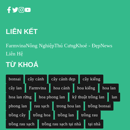
LIÊN KẾT
Farmvina
Nông Nghiệp
Thú Cưng
Khoẻ - Đẹp
News
Liên Hệ
TỪ KHOÁ
bonsai
cây cảnh
cây cảnh đẹp
cây kiểng
cây lan
Farmvina
hoa cảnh
hoa kiểng
hoa lan
hoa lan rừng
hoa phong lan
kỹ thuật trồng lan
lan
phong lan
rau sạch
trong hoa lan
trồng bonsai
trồng cây
trồng hoa
trồng lan
trồng rau
trồng rau sạch
trồng rau sạch tại nhà
tại nhà