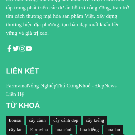
tập trung phát triển các dự án hỗ trợ cộng đồng, trăn trở
tìm cách thương mại hóa sản phẩm Việt, xây dựng
thương hiệu địa phương, tạo bàn đạp xuất khẩu bền
vững và giá trị cao.
LIÊN KẾT
Farmvina
Nông Nghiệp
Thú Cưng
Khoẻ - Đẹp
News
Liên Hệ
TỪ KHOÁ
bonsai
cây cảnh
cây cảnh đẹp
cây kiểng
cây lan
Farmvina
hoa cảnh
hoa kiểng
hoa lan