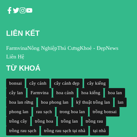
LIÊN KẾT
Farmvina
Nông Nghiệp
Thú Cưng
Khoẻ - Đẹp
News
Liên Hệ
TỪ KHOÁ
bonsai
cây cảnh
cây cảnh đẹp
cây kiểng
cây lan
Farmvina
hoa cảnh
hoa kiểng
hoa lan
hoa lan rừng
hoa phong lan
kỹ thuật trồng lan
lan
phong lan
rau sạch
trong hoa lan
trồng bonsai
trồng cây
trồng hoa
trồng lan
trồng rau
trồng rau sạch
trồng rau sạch tại nhà
tại nhà