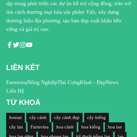
tập trung phát triển các dự án hỗ trợ cộng đồng, trăn trở
tìm cách thương mại hóa sản phẩm Việt, xây dựng
thương hiệu địa phương, tạo bàn đạp xuất khẩu bền
vững và giá trị cao.
LIÊN KẾT
Farmvina
Nông Nghiệp
Thú Cưng
Khoẻ - Đẹp
News
Liên Hệ
TỪ KHOÁ
bonsai
cây cảnh
cây cảnh đẹp
cây kiểng
cây lan
Farmvina
hoa cảnh
hoa kiểng
hoa lan
hoa lan rừng
hoa phong lan
kỹ thuật trồng lan
lan